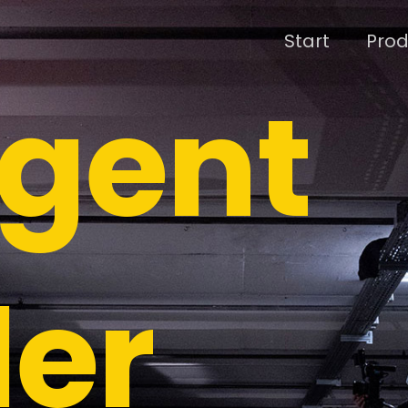
Start
Prod
gent
er