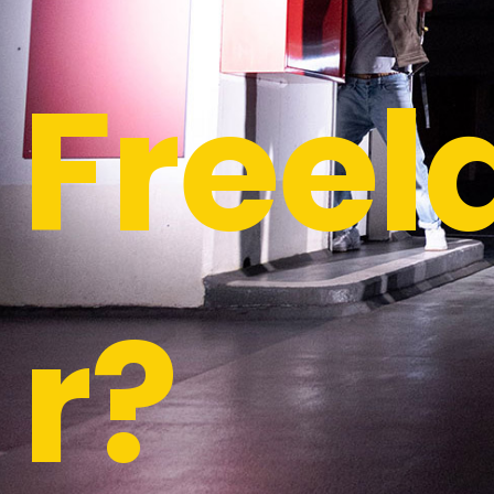
Freel
r?