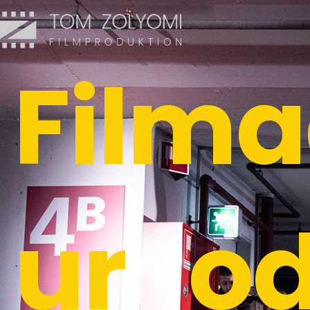
Filma
ur od