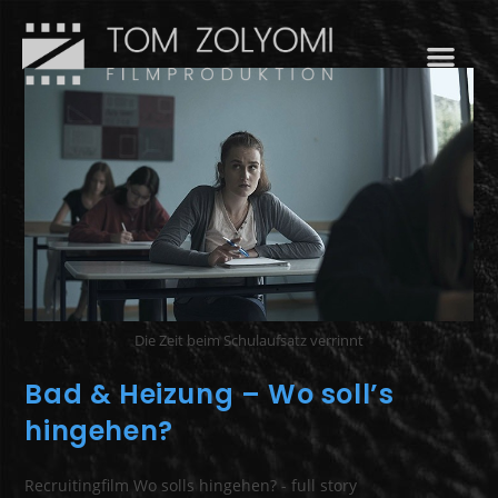
Die Zeit beim Schulaufsatz verrinnt
Bad & Heizung – Wo soll’s
hingehen?
Recruitingfilm Wo solls hingehen? - full story