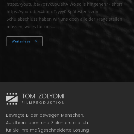
https://youtu.be/7o1vkCpOahA Wo solls hingehen? - short
https://youtu.be/4bm-dFzyyy0 Spätestens zum
Schulabschluss haben wir uns doch alle der Frage stellen
müssen, wo es für uns…
Weiterlesen
Bewegte Bilder bewegen Menschen.
Aus Ihren Ideen und Zielen erstelle ich
für Sie Ihre maßgeschneiderte Lösung