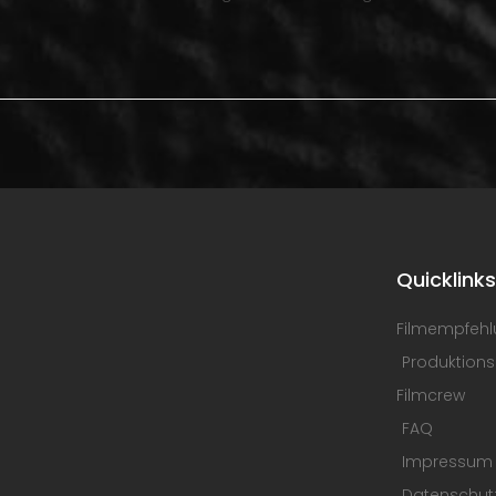
Quicklink
Filmempfeh
Produktions
Filmcrew
FAQ
Impressum
Datenschut