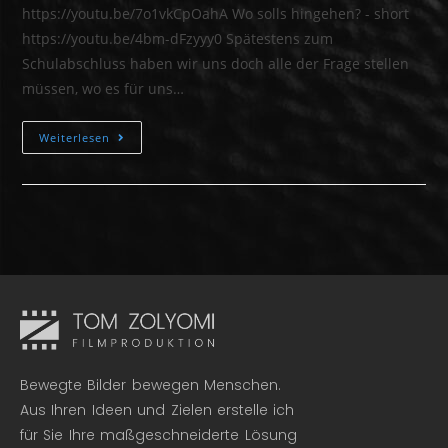
https://youtu.be/7o1vkCpOahA Wo solls hingehen? - short
https://youtu.be/4bm-dFzyyy0 Spätestens zum
Schulabschluss haben wir uns doch alle der Frage stellen
müssen, wo es für uns…
Weiterlesen
Bewegte Bilder bewegen Menschen.
Aus Ihren Ideen und Zielen erstelle ich
für Sie Ihre maßgeschneiderte Lösung