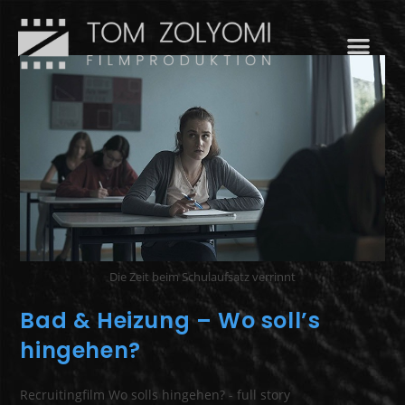
Die Zeit beim Schulaufsatz verrinnt
Bad & Heizung – Wo soll’s
hingehen?
Recruitingfilm Wo solls hingehen? - full story