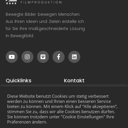
Bewegte Bilder bewegen Menschen.
Aus Ihren Ideen und Zielen erstelle ich
für Sie Ihre maßgeschneiderte Lösung
in Bewegtbild.
Quicklinks
Kontakt
Filmempfehlungen
Tom Zolyomi Filmproduktion
Diese Website benutzt Cookies um stetig verbessert
Produktionsablauf
info@tomzolyomi.de
werden zu können und Ihnen einen besseren Service
bieten zu können. Mit einem Klick auf “Alle akzeptieren”,
Filmcrew
Schloßstr. 19
stimmen Sie zu, dass wir alle Cookies benutzen dürfen.
Sie können trotzdem unter "Cookie Einstellungen" Ihre
FAQ
73433 Aalen
Präferenzen ändern.
Impressum