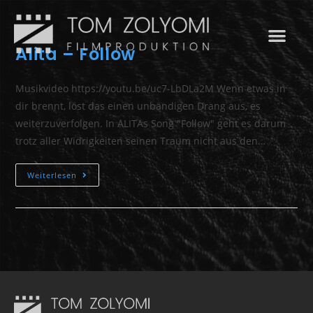
Alita – Follow
Musikvideo https://youtu.be/uc7-LbDLa2M Wenn etwas in
dir brennt, löst das einen unbändigen Drang aus, es
weiterzuverfolgen. In ALITAs Song "Follow" geht es darum
trotz aller Widrigkeiten seinen Traum nicht aus den…
Weiterlesen