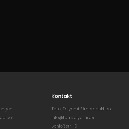
s
Kontakt
lungen
Tom Zolyomi Filmproduktion
ablauf
info@tomzolyomi.de
Schloßstr. 19