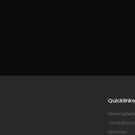
Quicklink
Filmempfeh
Produktions
Filmcrew