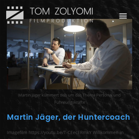
Martin Jäger kümmert sich um das Thema Personal und
Führeungskräfte
Martin Jäger, der Huntercoach
Imagefilm https://youtu.be/T-CEecERmkY Willkommen in