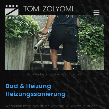
Ein Mitarbeiter trägt ein Heizungsrohr
Bad & Heizung –
Heizungssanierung
Werbefilm https://youtu.be/-FpYmgOM6xU Wie läuft der