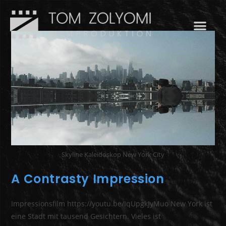
Skyline Kaleidoskop New York City
A Contrasty Impression
Impressionsfilm https://youtu.be/IqUpgkJyMuo New York ist
eine Stadt mit tausend Gesichtern. Vieles ist