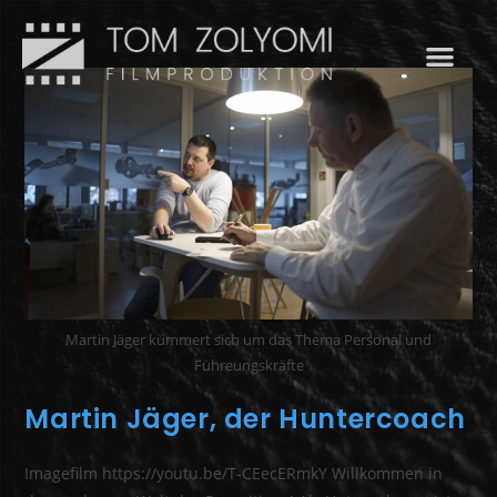
Martin Jäger kümmert sich um das Thema Personal und
Führeungskräfte
Martin Jäger, der Huntercoach
Imagefilm https://youtu.be/T-CEecERmkY Willkommen in